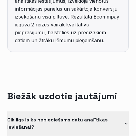
analītikas iestatījumus, izveidoja vienotus
informācijas paneļus un sakārtoja konversiju
izsekošanu visā piltuvē. Rezultātā Ecommpay
ieguva 2 reizes vairāk kvalitatīvu
pieprasījumu, balstoties uz precīzākiem
datiem un ātrāku lēmumu pieņemšanu.
Biežāk uzdotie jautājumi
Cik ilgs laiks nepieciešams datu analītikas
ieviešanai?