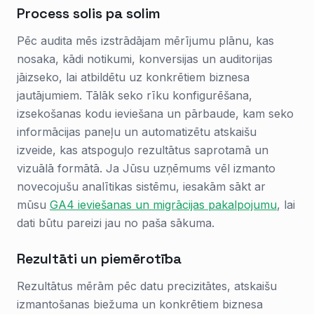
Process solis pa solim
Pēc audita mēs izstrādājam mērījumu plānu, kas
nosaka, kādi notikumi, konversijas un auditorijas
jāizseko, lai atbildētu uz konkrētiem biznesa
jautājumiem. Tālāk seko rīku konfigurēšana,
izsekošanas kodu ieviešana un pārbaude, kam seko
informācijas paneļu un automatizētu atskaišu
izveide, kas atspoguļo rezultātus saprotamā un
vizuālā formātā. Ja Jūsu uzņēmums vēl izmanto
novecojušu analītikas sistēmu, iesakām sākt ar
mūsu
GA4 ieviešanas un migrācijas pakalpojumu
, lai
dati būtu pareizi jau no paša sākuma.
Rezultāti un piemērotība
Rezultātus mērām pēc datu precizitātes, atskaišu
izmantošanas biežuma un konkrētiem biznesa