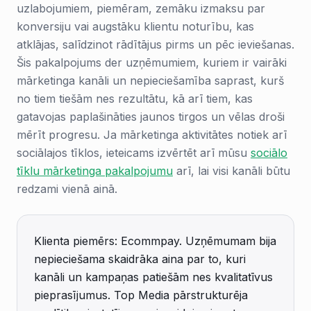
uzlabojumiem, piemēram, zemāku izmaksu par
konversiju vai augstāku klientu noturību, kas
atklājas, salīdzinot rādītājus pirms un pēc ieviešanas.
Šis pakalpojums der uzņēmumiem, kuriem ir vairāki
mārketinga kanāli un nepieciešamība saprast, kurš
no tiem tiešām nes rezultātu, kā arī tiem, kas
gatavojas paplašināties jaunos tirgos un vēlas droši
mērīt progresu. Ja mārketinga aktivitātes notiek arī
sociālajos tīklos, ieteicams izvērtēt arī mūsu
sociālo
tīklu mārketinga pakalpojumu
arī, lai visi kanāli būtu
redzami vienā ainā.
Klienta piemērs: Ecommpay. Uzņēmumam bija
nepieciešama skaidrāka aina par to, kuri
kanāli un kampaņas patiešām nes kvalitatīvus
pieprasījumus. Top Media pārstrukturēja