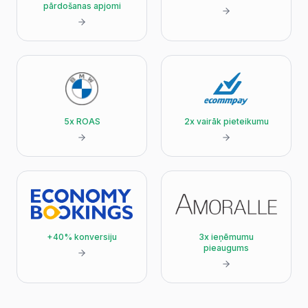
pārdošanas apjomi
5x ROAS
2x vairāk pieteikumu
+40% konversiju
3x ieņēmumu
pieaugums