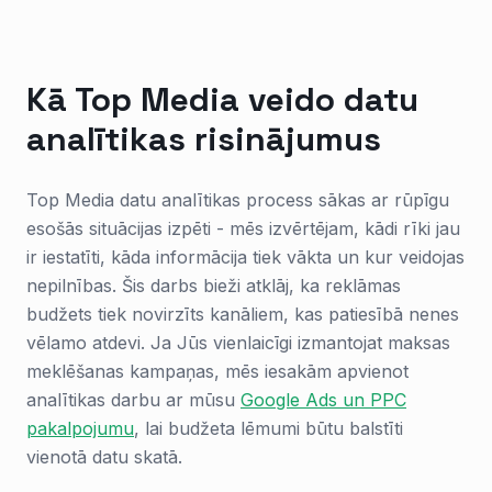
Kā Top Media veido datu
analītikas risinājumus
Top Media datu analītikas process sākas ar rūpīgu
esošās situācijas izpēti - mēs izvērtējam, kādi rīki jau
ir iestatīti, kāda informācija tiek vākta un kur veidojas
nepilnības. Šis darbs bieži atklāj, ka reklāmas
budžets tiek novirzīts kanāliem, kas patiesībā nenes
vēlamo atdevi. Ja Jūs vienlaicīgi izmantojat maksas
meklēšanas kampaņas, mēs iesakām apvienot
analītikas darbu ar mūsu
Google Ads un PPC
pakalpojumu
, lai budžeta lēmumi būtu balstīti
vienotā datu skatā.